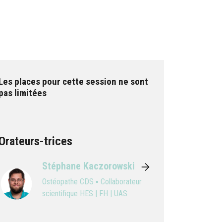
Les places pour cette session ne sont
pas limitées
Orateurs-trices
Stéphane Kaczorowski
Ostéopathe CDS ▪ Collaborateur
scientifique HES | FH | UAS