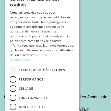
cookies
Nous utilisons des cookies pour
personnaliser le contenu, les publicités et
analyser notre trafic. Nous partageons
également des informations sur votre
utilisation de notre site avec nos
Programme
partenaires de publicité et d'analyse qui
peuvent les combiner avec d'autres
Inscription
informations que vous leur avez fournies ou
qu'ils ont collectées lors de votre utilisation
POCUS
de leurs services.
Politique de
Infos pratiques
confidentialité
STRICTEMENT NÉCESSAIRES
PERFORMANCE
CIBLAGE
Copyrights © 2025 Tous droits réservés - Les Assises de
FONCTIONNALITÉ
la Médecine Romande
NON CLASSIFIÉS
Site réalisé par MÉDECINE & HYGIÈNE