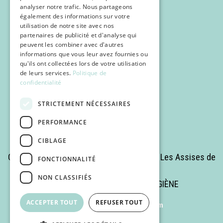
analyser notre trafic. Nous partageons
également des informations sur votre
utilisation de notre site avec nos
partenaires de publicité et d'analyse qui
Programme
peuvent les combiner avec d'autres
Inscription
informations que vous leur avez fournies ou
qu'ils ont collectées lors de votre utilisation
POCUS
de leurs services.
Politique de
confidentialité
Infos pratiques
STRICTEMENT NÉCESSAIRES
PERFORMANCE
CIBLAGE
Copyrights © 2025 Tous droits réservés - Les Assises de
FONCTIONNALITÉ
la Médecine Romande
NON CLASSIFIÉS
Site réalisé par MÉDECINE & HYGIÈNE
ACCEPTER TOUT
REFUSER TOUT
Powered by
Netgen & eZ Platform