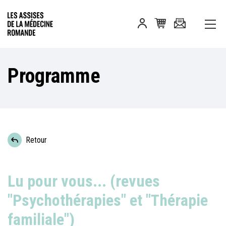
Programme
Retour
Lu pour vous... (revues
"Psychothérapies" et "Thérapie
familiale")