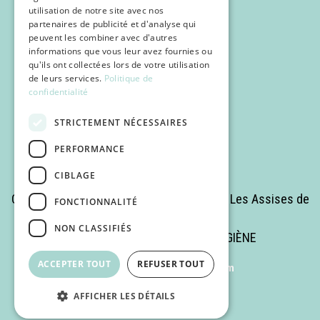
utilisation de notre site avec nos
partenaires de publicité et d'analyse qui
Programme
peuvent les combiner avec d'autres
Inscription
informations que vous leur avez fournies ou
qu'ils ont collectées lors de votre utilisation
POCUS
de leurs services.
Politique de
confidentialité
Infos pratiques
STRICTEMENT NÉCESSAIRES
PERFORMANCE
CIBLAGE
Copyrights © 2025 Tous droits réservés - Les Assises de
FONCTIONNALITÉ
la Médecine Romande
NON CLASSIFIÉS
Site réalisé par MÉDECINE & HYGIÈNE
ACCEPTER TOUT
REFUSER TOUT
Powered by
Netgen & eZ Platform
AFFICHER LES DÉTAILS