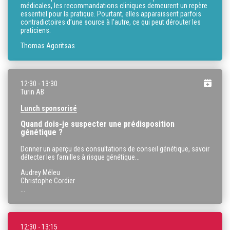
médicales, les recommandations cliniques demeurent un repère
essentiel pour la pratique. Pourtant, elles apparaissent parfois
contradictoires d’une source à l’autre, ce qui peut dérouter les
praticiens.
Thomas Agoritsas
12:30
- 13:30
Turin AB
Lunch sponsorisé
Quand dois-je suspecter une prédisposition
génétique ?
Donner un aperçu des consultations de conseil génétique, savoir
détecter les familles à risque génétique...
Audrey Méleu
Christophe Cordier
...
12:30
- 13:15