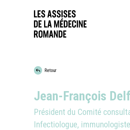
Retour
Jean-François Delf
Président du Comité consultat
Infectiologue, immunologiste